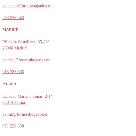
valencia@fornesabogados.es
963 536 943
MADRID
PS de la Castellana, 95-29º
28046 Madrid
madrid@fornesabogados.es
915 783 303
PALMA
CL Joan Maria Thomàs, 2-1ª
07014 Palma
palma@fornesabogados.es
971 228 358