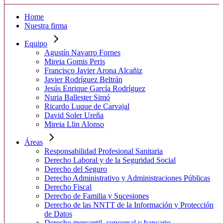
Home
Nuestra firma
Equipo
Agustín Navarro Fornes
Mireia Gomis Peris
Francisco Javier Arona Alcañiz
Javier Rodríguez Beltrán
Jesús Enrique García Rodríguez
Nuria Ballester Simó
Ricardo Luque de Carvajal
David Soler Ureña
Mireia Llin Alonso
Áreas
Responsabilidad Profesional Sanitaria
Derecho Laboral y de la Seguridad Social
Derecho del Seguro
Derecho Administrativo y Administraciones Públicas
Derecho Fiscal
Derecho de Familia y Sucesiones
Derecho de las NNTT de la Información y Protección
de Datos
Derecho mercantil, concursal y bancario