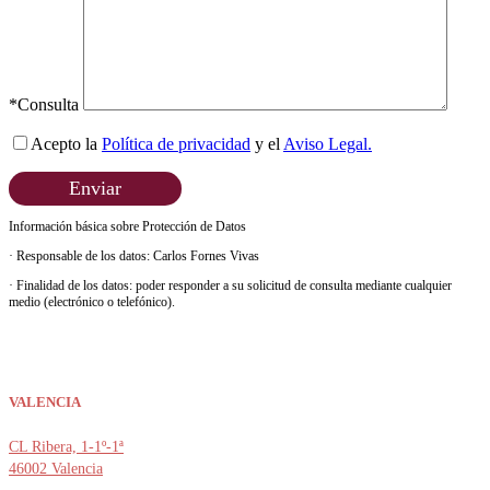
*Consulta
Acepto la
Política de privacidad
y el
Aviso Legal.
Enviar
Información básica sobre Protección de Datos
· Responsable de los datos: Carlos Fornes Vivas
· Finalidad de los datos: poder responder a su solicitud de consulta mediante cualquier
medio (electrónico o telefónico).
· Legitimación: Consentimiento del interesado.
· Destinatarios y almacenamiento de los datos: El formulario se enviará a través de un
correo electrónico a una dirección de Fornes Abogaods.
VALENCIA
· Derechos: En cualquier momento puedes limitar, recuperar y borrar tu información.
CL Ribera, 1-1º-1ª
46002 Valencia