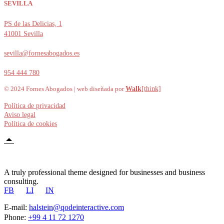
SEVILLA
PS de las Delicias, 1
41001 Sevilla
sevilla@fornesabogados.es
954 444 780
© 2024 Fornes Abogados | web diseñada por
Walk
[think]
Política de privacidad
Aviso legal
Política de cookies
A truly professional theme designed for businesses and business
consulting.
FB
LI
IN
E-mail:
halstein@qodeinteractive.com
Phone:
+99 4 11 72 1270