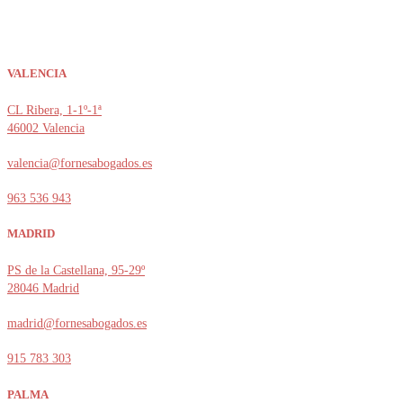
· Legitimación: Consentimiento del interesado.
· Destinatarios y almacenamiento de los datos: El formulario se enviará a través de un
correo electrónico a una dirección de Fornes Abogaods.
VALENCIA
· Derechos: En cualquier momento puedes limitar, recuperar y borrar tu información.
CL Ribera, 1-1º-1ª
46002 Valencia
valencia@fornesabogados.es
963 536 943
MADRID
PS de la Castellana, 95-29º
28046 Madrid
madrid@fornesabogados.es
915 783 303
PALMA