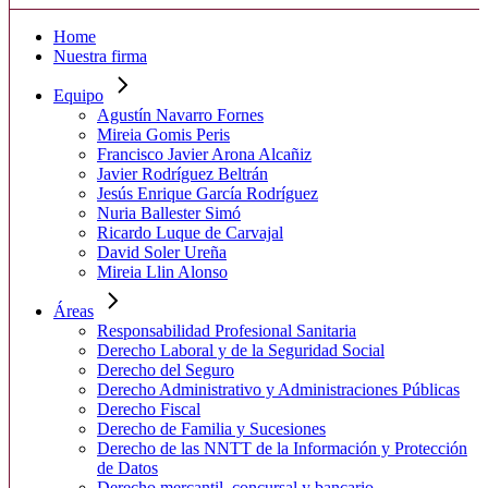
Home
Nuestra firma
Equipo
Agustín Navarro Fornes
Mireia Gomis Peris
Francisco Javier Arona Alcañiz
Javier Rodríguez Beltrán
Jesús Enrique García Rodríguez
Nuria Ballester Simó
Ricardo Luque de Carvajal
David Soler Ureña
Mireia Llin Alonso
Áreas
Responsabilidad Profesional Sanitaria
Derecho Laboral y de la Seguridad Social
Derecho del Seguro
Derecho Administrativo y Administraciones Públicas
Derecho Fiscal
Derecho de Familia y Sucesiones
Derecho de las NNTT de la Información y Protección
de Datos
Derecho mercantil, concursal y bancario