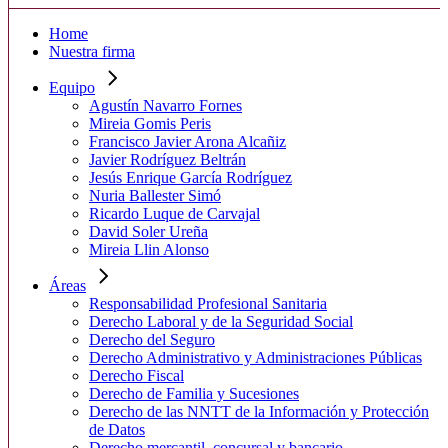
Home
Nuestra firma
Equipo
Agustín Navarro Fornes
Mireia Gomis Peris
Francisco Javier Arona Alcañiz
Javier Rodríguez Beltrán
Jesús Enrique García Rodríguez
Nuria Ballester Simó
Ricardo Luque de Carvajal
David Soler Ureña
Mireia Llin Alonso
Áreas
Responsabilidad Profesional Sanitaria
Derecho Laboral y de la Seguridad Social
Derecho del Seguro
Derecho Administrativo y Administraciones Públicas
Derecho Fiscal
Derecho de Familia y Sucesiones
Derecho de las NNTT de la Información y Protección
de Datos
Derecho mercantil, concursal y bancario