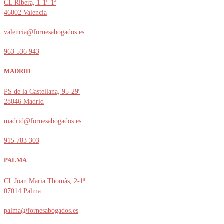
CL Ribera, 1-1º-1ª
46002 Valencia
valencia@fornesabogados.es
963 536 943
MADRID
PS de la Castellana, 95-29º
28046 Madrid
madrid@fornesabogados.es
915 783 303
PALMA
CL Joan Maria Thomàs, 2-1ª
07014 Palma
palma@fornesabogados.es